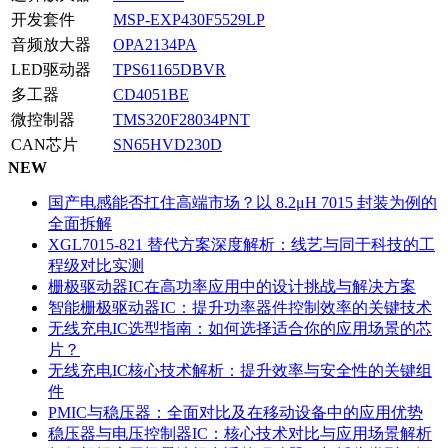
开发套件
MSP-EXP430F5529LP
音频放大器
OPA2134PA
LED驱动器
TPS61165DBVR
多工器
CD4051BE
微控制器
TMS320F28034PNT
CAN芯片
SN65HVD230D
NEW
国产电感能否扛住高端市场？以 8.2μH 7015 封装为例的
全面拆解
XGL7015-821 替代方案深度解析：线艺与同于科技的工
程级对比实测
栅极驱动器IC在高功率应用中的设计挑战与解决方案
智能栅极驱动器IC：提升功率器件控制效率的关键技术
无线充电IC选型指南：如何选择适合你的应用场景的芯
片？
无线充电IC核心技术解析：提升效率与安全性的关键组
件
PMIC与稳压器：全面对比及在移动设备中的应用优势
稳压器与电压控制器IC：核心技术对比与应用场景解析