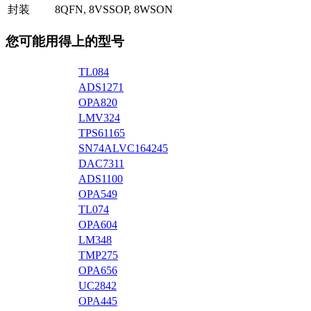
封装
8QFN, 8VSSOP, 8WSON
您可能用得上的型号
TL084
ADS1271
OPA820
LMV324
TPS61165
SN74ALVC164245
DAC7311
ADS1100
OPA549
TL074
OPA604
LM348
TMP275
OPA656
UC2842
OPA445