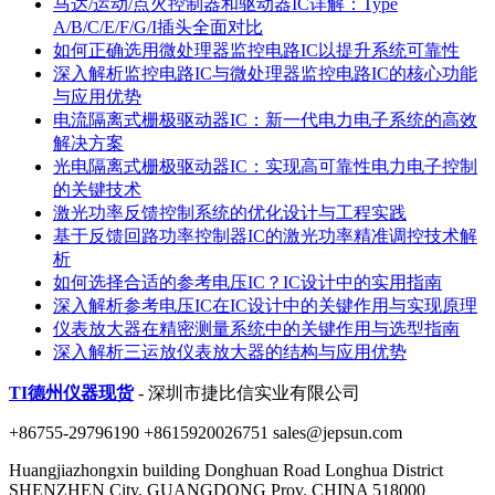
马达/运动/点火控制器和驱动器IC详解：Type
A/B/C/E/F/G/I插头全面对比
如何正确选用微处理器监控电路IC以提升系统可靠性
深入解析监控电路IC与微处理器监控电路IC的核心功能
与应用优势
电流隔离式栅极驱动器IC：新一代电力电子系统的高效
解决方案
光电隔离式栅极驱动器IC：实现高可靠性电力电子控制
的关键技术
激光功率反馈控制系统的优化设计与工程实践
基于反馈回路功率控制器IC的激光功率精准调控技术解
析
如何选择合适的参考电压IC？IC设计中的实用指南
深入解析参考电压IC在IC设计中的关键作用与实现原理
仪表放大器在精密测量系统中的关键作用与选型指南
深入解析三运放仪表放大器的结构与应用优势
TI德州仪器现货
- 深圳市捷比信实业有限公司
+86755-29796190 +8615920026751 sales@jepsun.com
Huangjiazhongxin building Donghuan Road Longhua District
SHENZHEN City, GUANGDONG Prov. CHINA 518000