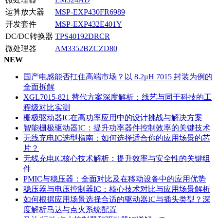
运算放大器
MSP-EXP430FR6989
开发套件
MSP-EXP432E401Y
DC/DC转换器
TPS40192DRCR
微处理器
AM3352BZCZD80
NEW
国产电感能否扛住高端市场？以 8.2μH 7015 封装为例的
全面拆解
XGL7015-821 替代方案深度解析：线艺与同于科技的工
程级对比实测
栅极驱动器IC在高功率应用中的设计挑战与解决方案
智能栅极驱动器IC：提升功率器件控制效率的关键技术
无线充电IC选型指南：如何选择适合你的应用场景的芯
片？
无线充电IC核心技术解析：提升效率与安全性的关键组
件
PMIC与稳压器：全面对比及在移动设备中的应用优势
稳压器与电压控制器IC：核心技术对比与应用场景解析
如何根据应用场景选择合适的驱动器IC与插头类型？深
度解析马达与点火系统配置