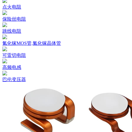
点火电阻
保险丝电阻
跳线电阻
氮化镓MOS管,氮化镓晶体管
可雷切电阻
高频电感
巴伦变压器